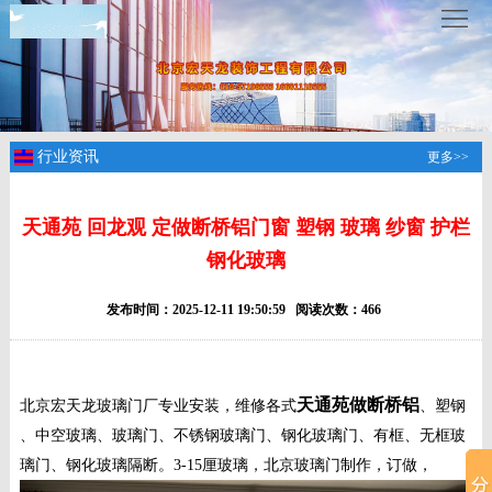
服
务
热
线
：
www.ttymc.com
行业资讯
更多>>
首
天通苑 回龙观 定做断桥铝门窗 塑钢 玻璃 纱窗 护栏
钢化玻璃
页
关
发布时间：2025-12-11 19:50:59 阅读次数：466
于
服
我
务
成
天通苑做断桥铝
北京宏天龙玻璃门厂专业安装，维修各式
、塑钢
们
项
功
新
、中空玻璃、玻璃门、不锈钢玻璃门、钢化玻璃门、有框、无框玻
璃门、钢化玻璃隔断。3-15厘玻璃，北京玻璃门制作，订做，
目
案
闻
联